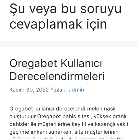
Şu veya bu soruyu
cevaplamak için
Oregabet Kullanıcı
Derecelendirmeleri
Kasım 30, 2022
Yazarı:
admin
Oregabet kullanıcı derecelendirmeleri nasıl
oluşturulur Oregabet bahis sitesi, yüksek oranlı
bahisler ile müşterilerine keyifli ve kazançlı vakit
geçirme imkanı sunarken, site müşterilerinin