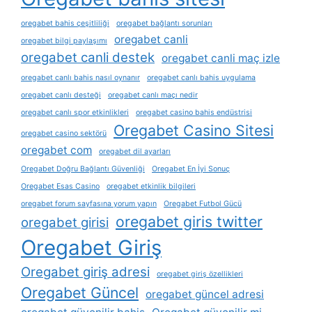
oregabet bahis çeşitliliği
oregabet bağlantı sorunları
oregabet canli
oregabet bilgi paylaşımı
oregabet canli destek
oregabet canli maç izle
oregabet canlı bahis nasıl oynanır
oregabet canlı bahis uygulama
oregabet canlı desteği
oregabet canlı maçı nedir
oregabet canlı spor etkinlikleri
oregabet casino bahis endüstrisi
Oregabet Casino Sitesi
oregabet casino sektörü
oregabet com
oregabet dil ayarları
Oregabet Doğru Bağlantı Güvenliği
Oregabet En İyi Sonuç
Oregabet Esas Casino
oregabet etkinlik bilgileri
oregabet forum sayfasına yorum yapın
Oregabet Futbol Gücü
oregabet giris twitter
oregabet girisi
Oregabet Giriş
Oregabet giriş adresi
oregabet giriş özellikleri
Oregabet Güncel
oregabet güncel adresi