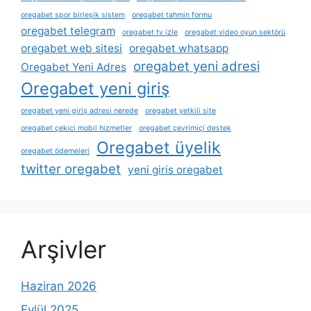
oregabet spor birleşik sistem
oregabet tahmin formu
oregabet telegram
oregabet tv izle
oregabet video oyun sektörü
oregabet web sitesi
oregabet whatsapp
oregabet yeni adresi
Oregabet Yeni Adres
Oregabet yeni giriş
oregabet yeni giriş adresi nerede
oregabet yetkili site
oregabet çekici mobil hizmetler
oregabet çevrimiçi destek
Oregabet üyelik
oregabet ödemeleri
twitter oregabet
yeni giris oregabet
Arşivler
Haziran 2026
Eylül 2025