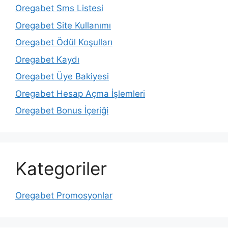
Oregabet Sms Listesi
Oregabet Site Kullanımı
Oregabet Ödül Koşulları
Oregabet Kaydı
Oregabet Üye Bakiyesi
Oregabet Hesap Açma İşlemleri
Oregabet Bonus İçeriği
Kategoriler
Oregabet Promosyonlar