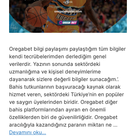
Oregabet bilgi paylaşımı paylaştığım tüm bilgiler
kendi tecrübelerimden derlediğim genel
verilerdir. Yazının sonunda sektördeki
uzmanlığıma ve kişisel deneyimlerime
dayanarak sizlere değerli bilgiler sunacağım.’.
Bahis tutkunlarının başvuracağı kaynak olarak
hizmet veren, sektördeki Türkiye’nin en popüler
ve saygın üyelerinden biridir. Oregabet diğer
bahis platformlarından ayıran en önemli
özelliklerden biri de güvenilirliğidir. Oregabet
aracılığıyla kazandığınız paranın miktarı ne …
Devamını oku…