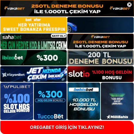
×
OREGABET GİRİŞ İÇİN TIKLAYINIZ!