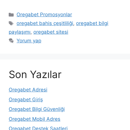
Kategoriler
Oregabet Promosyonlar
Etiketler
oregabet bahis çeşitliliği
,
oregabet bilgi
paylaşımı
,
oregabet sitesi
Yorum yap
Son Yazılar
Oregabet Adresi
Oregabet Giriş
Oregabet Bilgi Güvenliği
Oregabet Mobil Adres
Oregabet Destek Saatleri