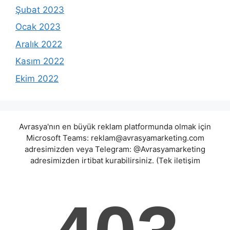
Şubat 2023
Ocak 2023
Aralık 2022
Kasım 2022
Ekim 2022
Avrasya'nın en büyük reklam platformunda olmak için
Microsoft Teams:
reklam@avrasyamarketing.com
adresimizden veya Telegram: @Avrasyamarketing
adresimizden irtibat kurabilirsiniz. (Tek iletişim
adreslerimiz teams / telegram ve mail adresimizdir.
Harici hiçbir iletişim adresimiz bulunmamaktadır.
Lütfen itibar etmeyiniz.) Türkiye yasalarına göre 7258
sayılı kanun uyarınca yasa dışı bahis oynamanın
cezaları mevcuttur. Şu an bulunduğunuz site hiç bir
şekilde illegal bahis oyunları oynatmıyor ve oynamaya