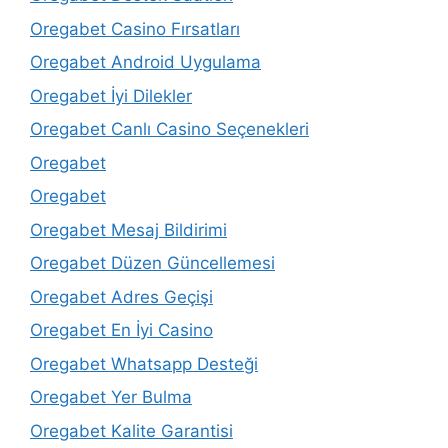
Oregabet Casino Fırsatları
Oregabet Android Uygulama
Oregabet İyi Dilekler
Oregabet Canlı Casino Seçenekleri
Oregabet
Oregabet
Oregabet Mesaj Bildirimi
Oregabet Düzen Güncellemesi
Oregabet Adres Geçişi
Oregabet En İyi Casino
Oregabet Whatsapp Desteği
Oregabet Yer Bulma
Oregabet Kalite Garantisi