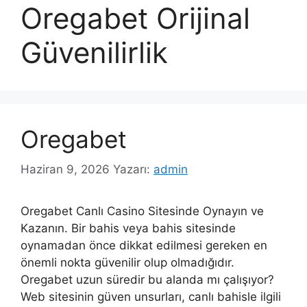
Oregabet Orijinal
Güvenilirlik
Oregabet
Haziran 9, 2026
Yazarı:
admin
Oregabet Canlı Casino Sitesinde Oynayın ve
Kazanın. Bir bahis veya bahis sitesinde
oynamadan önce dikkat edilmesi gereken en
önemli nokta güvenilir olup olmadığıdır.
Oregabet uzun süredir bu alanda mı çalışıyor?
Web sitesinin güven unsurları, canlı bahisle ilgili