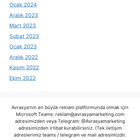
Ocak 2024
Aralık 2023
Mart 2023
Şubat 2023
Ocak 2023
Aralık 2022
Kasım 2022
Ekim 2022
Avrasya'nın en büyük reklam platformunda olmak için
Microsoft Teams:
reklam@avrasyamarketing.com
adresimizden veya Telegram: @Avrasyamarketing
adresimizden irtibat kurabilirsiniz. (Tek iletişim
adreslerimiz teams / telegram ve mail adresimizdir.