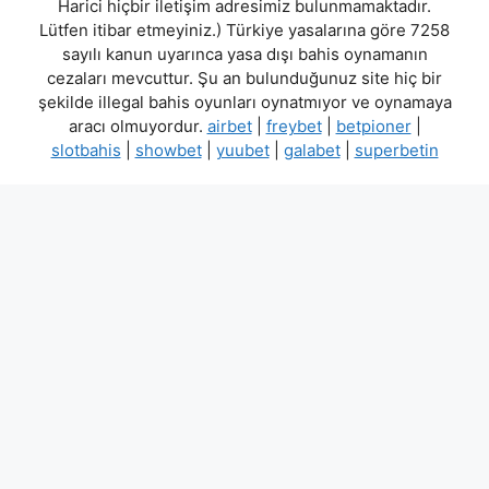
Harici hiçbir iletişim adresimiz bulunmamaktadır.
Lütfen itibar etmeyiniz.) Türkiye yasalarına göre 7258
sayılı kanun uyarınca yasa dışı bahis oynamanın
cezaları mevcuttur. Şu an bulunduğunuz site hiç bir
şekilde illegal bahis oyunları oynatmıyor ve oynamaya
aracı olmuyordur.
airbet
|
freybet
|
betpioner
|
slotbahis
|
showbet
|
yuubet
|
galabet
|
superbetin