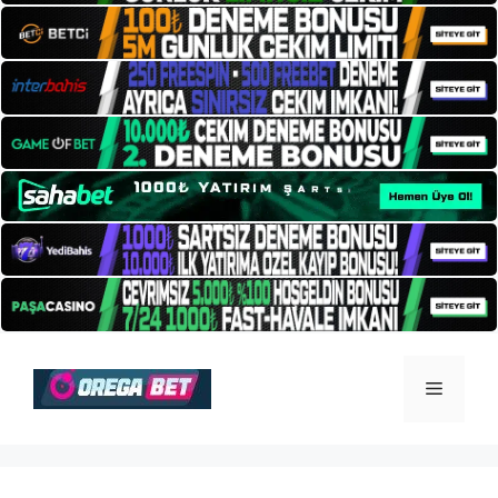
İçeriğe
atla
Menü