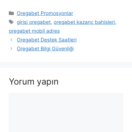
Kategoriler
Oregabet Promosyonlar
Etiketler
girisi oregabet
,
oregabet kazanç bahisleri
,
oregabet mobil adres
Yazı
Oregabet Destek Saatleri
dolaşımı
Oregabet Bilgi Güvenliği
Yorum yapın
Yorum