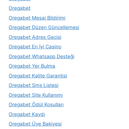
Oregabet
Oregabet Mesaj Bildirimi
Oregabet Düzen Güncellemesi
Oregabet Adres Geçişi
Oregabet En İyi Casino
Oregabet Whatsapp Desteği
Oregabet Yer Bulma
Oregabet Kalite Garantisi
Oregabet Sms Listesi
Oregabet Site Kullanımı
Oregabet Ödül Koşulları
Oregabet Kaydı
Oregabet Üye Bakiyesi