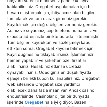
başvuru sürecini bitirirseniz panele kolayca
katılabilirsiniz. Oregabet uygulamaları için bir
hesap oluşturmak için, ihtiyacımız olan bilgileri
tam olarak ve tam olarak girmeniz gerekir.
Kaydolmak için doğru bilgileri vermeniz gerekir.
Adınız ve soyadınız, cep telefonu numaranız ve
e-posta adresinizle birlikte burada listelenmiştir.
Tüm bilgileri koyduktan ve sözleşmeyi kabul
ettikten sonra, Oregabet kaydını bitirmek için
Kayıt düğmesine tıklayabilirsiniz. İşlemlerinizi
hemen yapabilir ve şirketten özel fırsatlar
alabilirsiniz. Hesabınız etkinse ücretsiz
oynayabilirsiniz. Ödediğiniz en düşük fiyatla
eşleşen bir ekli kupon kullanabilirsiniz. Oregabet
web sitesinde Oregabet size yardımcı
olabilecek daha fazla insan var. Ancak casino
endüstrisinde. Casinolar dijital bir dünyada
işlerinde
Oregabet
hala iyi gidiyor. Bazen