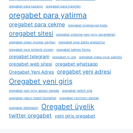
oregabet para kazanın
oregabet para transferi
oregabet para yatirma
oregabet para çekme
oregabet promosyon kodu
oregabet sitesi
oregabet sitesine yeni giriş seçenekleri
oregabet sitesi oyunlar sayfası
oregabet spor bahis endüstrisi
oregabet spor birleşik sistem
oregabet tahmin formu
oregabet telegram
oregabet tv izle
oregabet video oyun sektörü
oregabet web sitesi
oregabet whatsapp
oregabet yeni adresi
Oregabet Yeni Adres
Oregabet yeni giriş
oregabet yeni giriş adresi nerede
oregabet yetkili site
oregabet çekici mobil hizmetler
oregabet çevrimiçi destek
Oregabet üyelik
oregabet ödemeleri
twitter oregabet
yeni giris oregabet