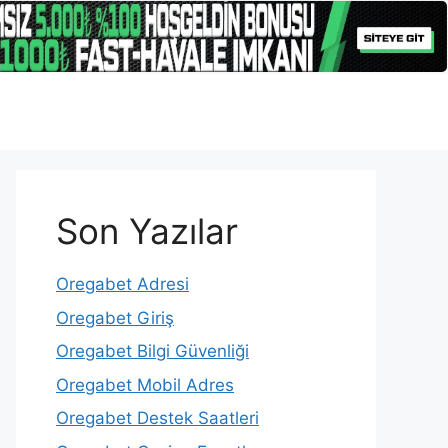
Son Yazılar
Oregabet Adresi
Oregabet Giriş
Oregabet Bilgi Güvenliği
Oregabet Mobil Adres
Oregabet Destek Saatleri