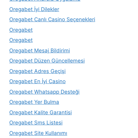
Oregabet İyi Dilekler
Oregabet Canlı Casino Seçenekleri
Oregabet
Oregabet
Oregabet Mesaj Bildirimi
Oregabet Düzen Güncellemesi
Oregabet Adres Geçişi
Oregabet En İyi Casino
Oregabet Whatsapp Desteği
Oregabet Yer Bulma
Oregabet Kalite Garantisi
Oregabet Sms Listesi
Oregabet Site Kullanımı