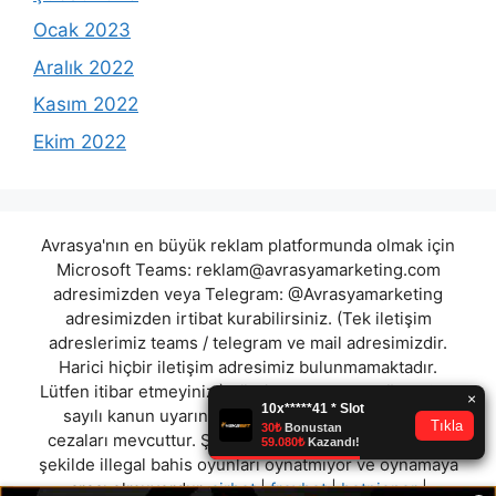
Ocak 2023
Aralık 2022
Kasım 2022
Ekim 2022
Avrasya'nın en büyük reklam platformunda olmak için
Microsoft Teams:
reklam@avrasyamarketing.com
adresimizden veya Telegram: @Avrasyamarketing
adresimizden irtibat kurabilirsiniz. (Tek iletişim
adreslerimiz teams / telegram ve mail adresimizdir.
Harici hiçbir iletişim adresimiz bulunmamaktadır.
Lütfen itibar etmeyiniz.) Türkiye yasalarına göre 7258
sayılı kanun uyarınca yasa dışı bahis oynamanın
cezaları mevcuttur. Şu an bulunduğunuz site hiç bir
şekilde illegal bahis oyunları oynatmıyor ve oynamaya
aracı olmuyordur.
airbet
|
freybet
|
betpioner
|