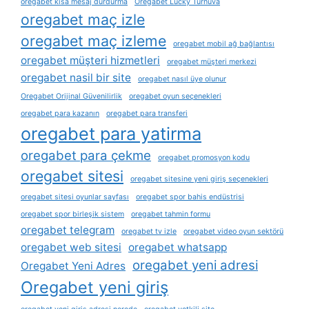
oregabet kısa mesaj durdurma
Oregabet Lucky Turnuva
oregabet maç izle
oregabet maç izleme
oregabet mobil ağ bağlantısı
oregabet müşteri hizmetleri
oregabet müşteri merkezi
oregabet nasil bir site
oregabet nasıl üye olunur
Oregabet Orijinal Güvenilirlik
oregabet oyun seçenekleri
oregabet para kazanın
oregabet para transferi
oregabet para yatirma
oregabet para çekme
oregabet promosyon kodu
oregabet sitesi
oregabet sitesine yeni giriş seçenekleri
oregabet sitesi oyunlar sayfası
oregabet spor bahis endüstrisi
oregabet spor birleşik sistem
oregabet tahmin formu
oregabet telegram
oregabet tv izle
oregabet video oyun sektörü
oregabet web sitesi
oregabet whatsapp
oregabet yeni adresi
Oregabet Yeni Adres
Oregabet yeni giriş