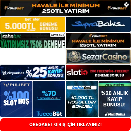
×
OREGABET GİRİŞ İÇİN TIKLAYINIZ!