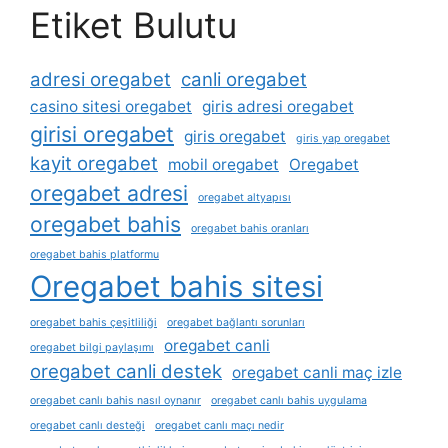
Etiket Bulutu
adresi oregabet
canli oregabet
casino sitesi oregabet
giris adresi oregabet
girisi oregabet
giris oregabet
giris yap oregabet
kayit oregabet
mobil oregabet
Oregabet
oregabet adresi
oregabet altyapısı
oregabet bahis
oregabet bahis oranları
oregabet bahis platformu
Oregabet bahis sitesi
oregabet bahis çeşitliliği
oregabet bağlantı sorunları
oregabet canli
oregabet bilgi paylaşımı
oregabet canli destek
oregabet canli maç izle
oregabet canlı bahis nasıl oynanır
oregabet canlı bahis uygulama
oregabet canlı desteği
oregabet canlı maçı nedir