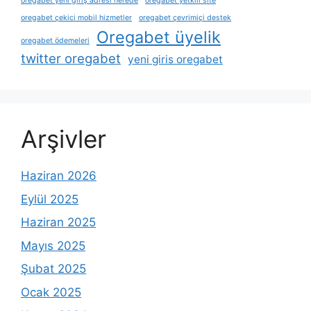
oregabet yeni giriş adresi nerede
oregabet yetkili site
oregabet çekici mobil hizmetler
oregabet çevrimiçi destek
Oregabet üyelik
oregabet ödemeleri
twitter oregabet
yeni giris oregabet
Arşivler
Haziran 2026
Eylül 2025
Haziran 2025
Mayıs 2025
Şubat 2025
Ocak 2025