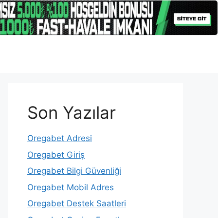
Son Yazılar
Oregabet Adresi
Oregabet Giriş
Oregabet Bilgi Güvenliği
Oregabet Mobil Adres
Oregabet Destek Saatleri