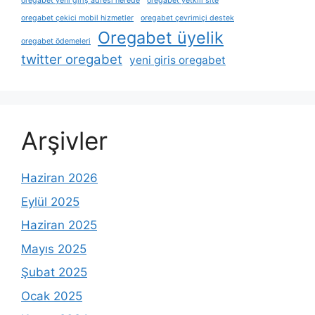
oregabet yeni giriş adresi nerede
oregabet yetkili site
oregabet çekici mobil hizmetler
oregabet çevrimiçi destek
Oregabet üyelik
oregabet ödemeleri
twitter oregabet
yeni giris oregabet
Arşivler
Haziran 2026
Eylül 2025
Haziran 2025
Mayıs 2025
Şubat 2025
Ocak 2025