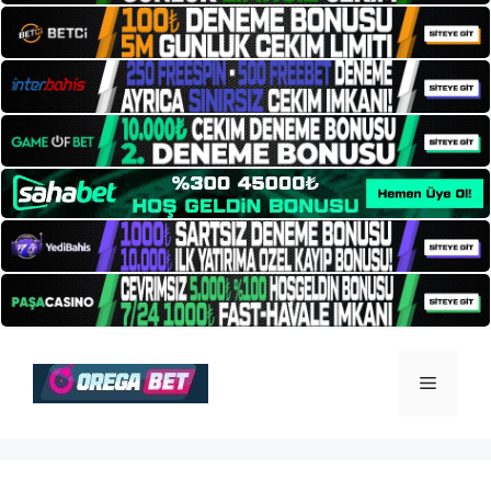
İçeriğe
atla
Menü