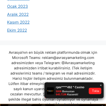
Ocak 2023
Aralık 2022
Kasım 2022
Ekim 2022
Avrasya'nın en büyük reklam platformunda olmak için
Microsoft Teams:
reklam@avrasyamarketing.com
adresimizden veya Telegram: @Avrasyamarketing
adresimizden irtibat kurabilirsiniz. (Tek iletişim
adreslerimiz teams / telegram ve mail adresimizdir.
Harici hiçbir iletişim adresimiz bulunmamaktadır.
Lütfen itibar etmeyiniz.) Türkiye yasalarına göre 7258
sayılı kanun uyarınca yasa dışı bahis oynamanın
cezaları mevcuttur. Şu an bulunduğunuz site hiç bir
şekilde illegal bahis oyunları oynatmıyor ve oynamaya
aracı olmuyordur.
airbet
|
freybet
|
betpioner
|