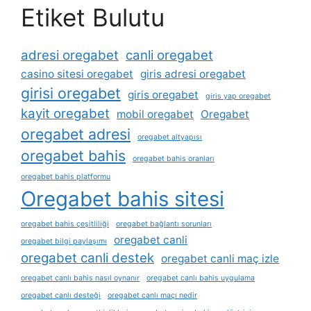
Etiket Bulutu
adresi oregabet
canli oregabet
casino sitesi oregabet
giris adresi oregabet
girisi oregabet
giris oregabet
giris yap oregabet
kayit oregabet
mobil oregabet
Oregabet
oregabet adresi
oregabet altyapısı
oregabet bahis
oregabet bahis oranları
oregabet bahis platformu
Oregabet bahis sitesi
oregabet bahis çeşitliliği
oregabet bağlantı sorunları
oregabet canli
oregabet bilgi paylaşımı
oregabet canli destek
oregabet canli maç izle
oregabet canlı bahis nasıl oynanır
oregabet canlı bahis uygulama
oregabet canlı desteği
oregabet canlı maçı nedir