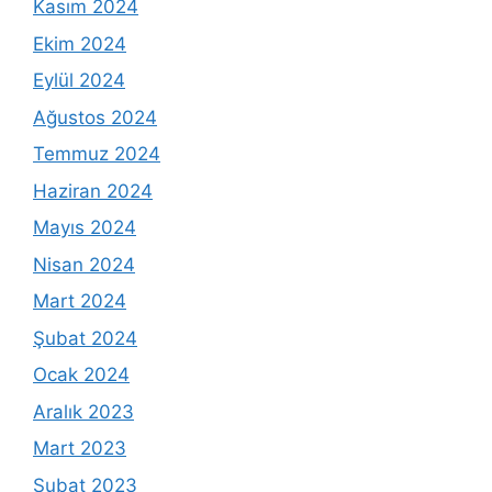
Kasım 2024
Ekim 2024
Eylül 2024
Ağustos 2024
Temmuz 2024
Haziran 2024
Mayıs 2024
Nisan 2024
Mart 2024
Şubat 2024
Ocak 2024
Aralık 2023
Mart 2023
Şubat 2023