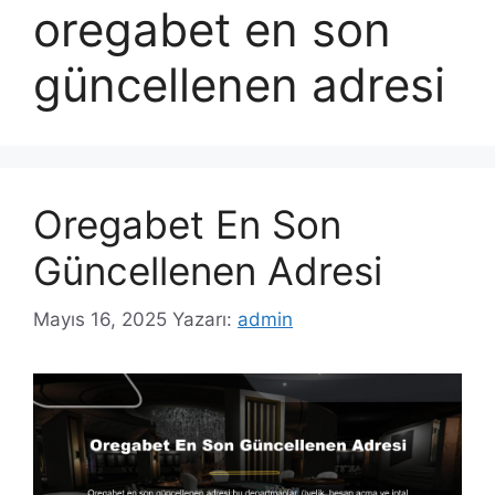
oregabet en son
güncellenen adresi
Oregabet En Son
Güncellenen Adresi
Mayıs 16, 2025
Yazarı:
admin