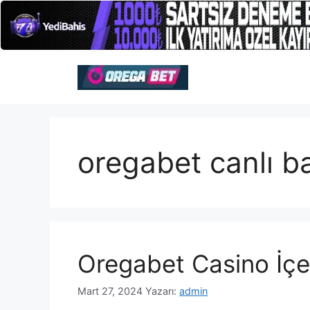
İçeriğe
atla
oregabet canlı bah
Oregabet Casino İçer
Mart 27, 2024
Yazarı:
admin