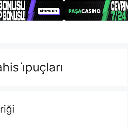
is i̇puçları
iği