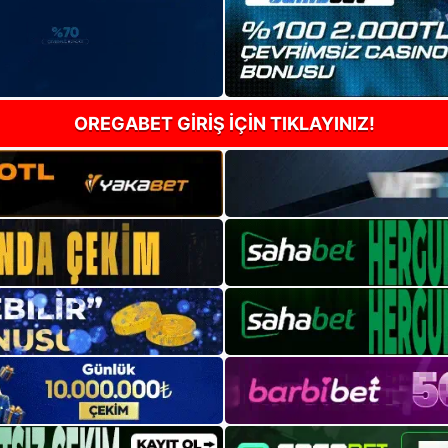
OREGABET GİRİŞ İÇİN TIKLAYINIZ!