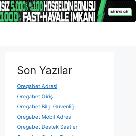
Son Yazılar
Oregabet Adresi
Oregabet Giriş
Oregabet Bilgi Güvenliği
Oregabet Mobil Adres
Oregabet Destek Saatleri