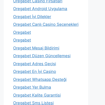
Oregabet Casino Fırsatları
Oregabet Android Uygulama
Oregabet İyi Dilekler
Oregabet Canlı Casino Seçenekleri
Oregabet
Oregabet
Oregabet Mesaj Bildirimi
Oregabet Düzen Güncellemesi
Oregabet Adres Geçişi
Oregabet En İyi Casino
Oregabet Whatsapp Desteği
Oregabet Yer Bulma
Oregabet Kalite Garantisi
Oregabet Sms Listesi