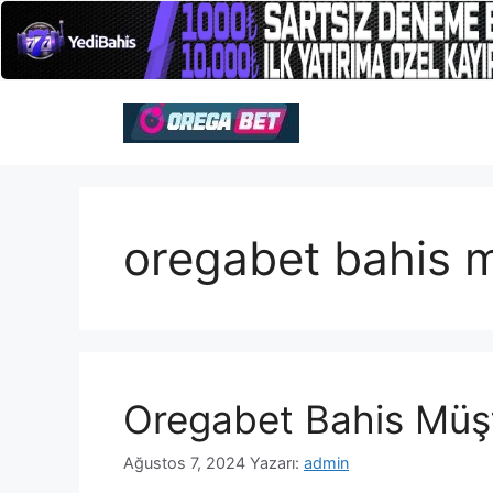
İçeriğe
atla
oregabet bahis m
Oregabet Bahis Müşt
Ağustos 7, 2024
Yazarı:
admin