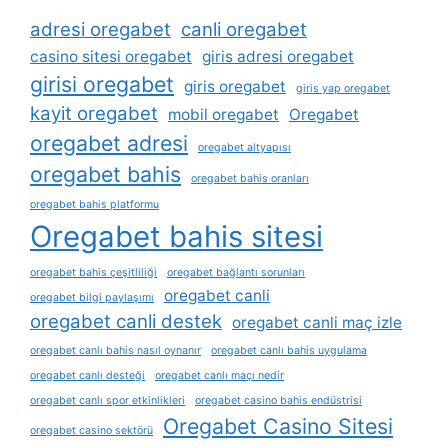
adresi oregabet
canli oregabet
casino sitesi oregabet
giris adresi oregabet
girisi oregabet
giris oregabet
giris yap oregabet
kayit oregabet
mobil oregabet
Oregabet
oregabet adresi
oregabet altyapısı
oregabet bahis
oregabet bahis oranları
oregabet bahis platformu
Oregabet bahis sitesi
oregabet bahis çeşitliliği
oregabet bağlantı sorunları
oregabet canli
oregabet bilgi paylaşımı
oregabet canli destek
oregabet canli maç izle
oregabet canlı bahis nasıl oynanır
oregabet canlı bahis uygulama
oregabet canlı desteği
oregabet canlı maçı nedir
oregabet canlı spor etkinlikleri
oregabet casino bahis endüstrisi
Oregabet Casino Sitesi
oregabet casino sektörü