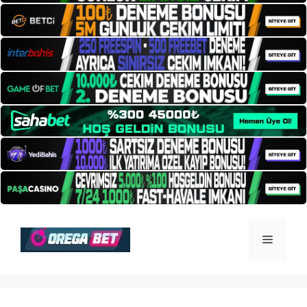
İçeriğe
atla
Menü