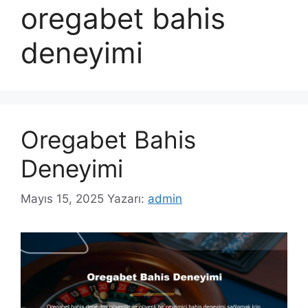
oregabet bahis
deneyimi
Oregabet Bahis
Deneyimi
Mayıs 15, 2025
Yazarı:
admin