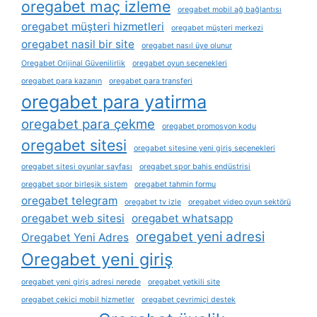
oregabet maç izleme
oregabet mobil ağ bağlantısı
oregabet müşteri hizmetleri
oregabet müşteri merkezi
oregabet nasil bir site
oregabet nasıl üye olunur
Oregabet Orijinal Güvenilirlik
oregabet oyun seçenekleri
oregabet para kazanın
oregabet para transferi
oregabet para yatirma
oregabet para çekme
oregabet promosyon kodu
oregabet sitesi
oregabet sitesine yeni giriş seçenekleri
oregabet sitesi oyunlar sayfası
oregabet spor bahis endüstrisi
oregabet spor birleşik sistem
oregabet tahmin formu
oregabet telegram
oregabet tv izle
oregabet video oyun sektörü
oregabet web sitesi
oregabet whatsapp
oregabet yeni adresi
Oregabet Yeni Adres
Oregabet yeni giriş
oregabet yeni giriş adresi nerede
oregabet yetkili site
oregabet çekici mobil hizmetler
oregabet çevrimiçi destek