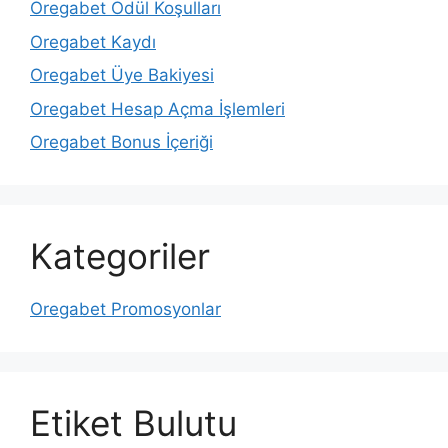
Oregabet Ödül Koşulları
Oregabet Kaydı
Oregabet Üye Bakiyesi
Oregabet Hesap Açma İşlemleri
Oregabet Bonus İçeriği
Kategoriler
Oregabet Promosyonlar
Etiket Bulutu