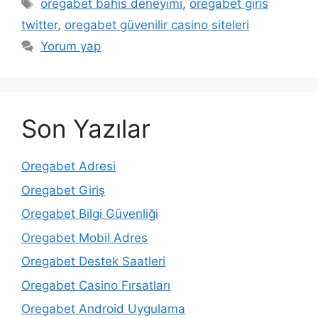
Etiketler
oregabet bahis deneyimi
,
oregabet giris
twitter
,
oregabet güvenilir casino siteleri
Yorum yap
Son Yazılar
Oregabet Adresi
Oregabet Giriş
Oregabet Bilgi Güvenliği
Oregabet Mobil Adres
Oregabet Destek Saatleri
Oregabet Casino Fırsatları
Oregabet Android Uygulama