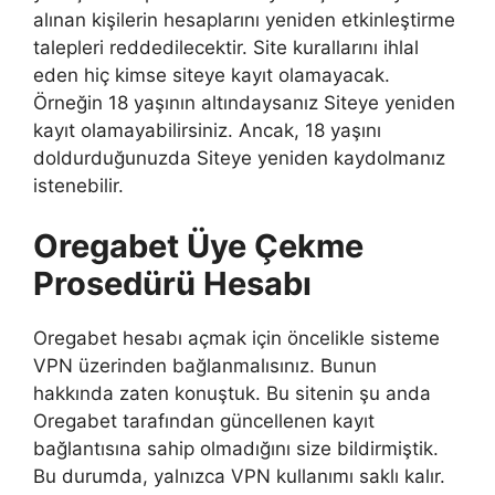
alınan kişilerin hesaplarını yeniden etkinleştirme
talepleri reddedilecektir. Site kurallarını ihlal
eden hiç kimse siteye kayıt olamayacak.
Örneğin 18 yaşının altındaysanız Siteye yeniden
kayıt olamayabilirsiniz. Ancak, 18 yaşını
doldurduğunuzda Siteye yeniden kaydolmanız
istenebilir.
Oregabet Üye Çekme
Prosedürü Hesabı
Oregabet hesabı açmak için öncelikle sisteme
VPN üzerinden bağlanmalısınız. Bunun
hakkında zaten konuştuk. Bu sitenin şu anda
Oregabet tarafından güncellenen kayıt
bağlantısına sahip olmadığını size bildirmiştik.
Bu durumda, yalnızca VPN kullanımı saklı kalır.