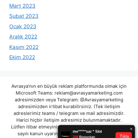
Mart 2023
Şubat 2023
Ocak 2023
Aralık 2022
Kasım 2022
Ekim 2022
Avrasya'nın en büyük reklam platformunda olmak için
Microsoft Teams:
reklam@avrasyamarketing.com
adresimizden veya Telegram: @Avrasyamarketing
adresimizden irtibat kurabilirsiniz. (Tek iletişim
adreslerimiz teams / telegram ve mail adresimizdir.
Harici hiçbir iletişim adresimiz bulunmamaktadır.
Lütfen itibar etmeyiniz.) Türkiye yasalarına göre 7258
sayılı kanun uyarınca yasa dışı bahis oynamanın