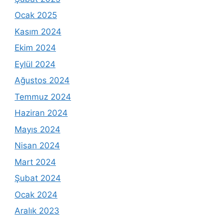
Ocak 2025
Kasım 2024
Ekim 2024
Eylül 2024
Ağustos 2024
Temmuz 2024
Haziran 2024
Mayıs 2024
Nisan 2024
Mart 2024
Şubat 2024
Ocak 2024
Aralık 2023