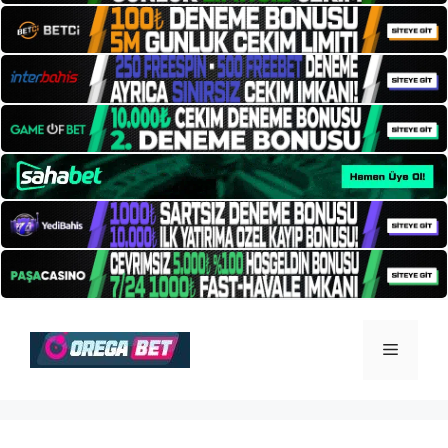
İçeriğe
atla
Menü