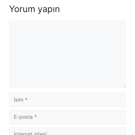
Yorum yapın
Yorum
İsim
E-
posta
İnternet