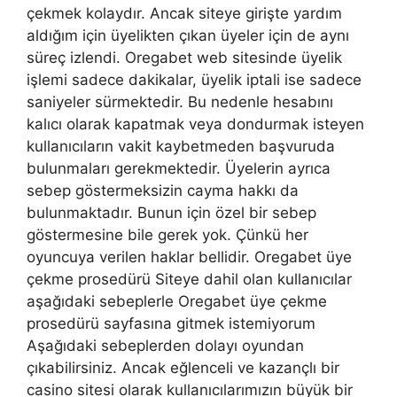
çekmek kolaydır. Ancak siteye girişte yardım
aldığım için üyelikten çıkan üyeler için de aynı
süreç izlendi. Oregabet web sitesinde üyelik
işlemi sadece dakikalar, üyelik iptali ise sadece
saniyeler sürmektedir. Bu nedenle hesabını
kalıcı olarak kapatmak veya dondurmak isteyen
kullanıcıların vakit kaybetmeden başvuruda
bulunmaları gerekmektedir. Üyelerin ayrıca
sebep göstermeksizin cayma hakkı da
bulunmaktadır. Bunun için özel bir sebep
göstermesine bile gerek yok. Çünkü her
oyuncuya verilen haklar bellidir. Oregabet üye
çekme prosedürü Siteye dahil olan kullanıcılar
aşağıdaki sebeplerle Oregabet üye çekme
prosedürü sayfasına gitmek istemiyorum
Aşağıdaki sebeplerden dolayı oyundan
çıkabilirsiniz. Ancak eğlenceli ve kazançlı bir
casino sitesi olarak kullanıcılarımızın büyük bir