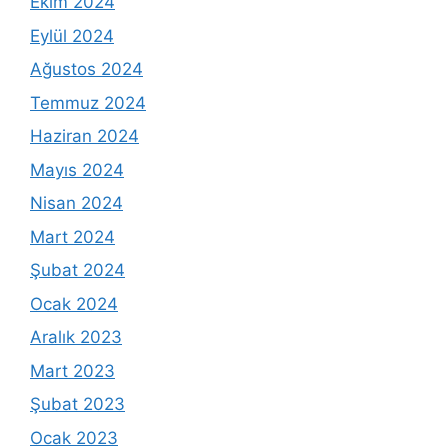
Ekim 2024
Eylül 2024
Ağustos 2024
Temmuz 2024
Haziran 2024
Mayıs 2024
Nisan 2024
Mart 2024
Şubat 2024
Ocak 2024
Aralık 2023
Mart 2023
Şubat 2023
Ocak 2023