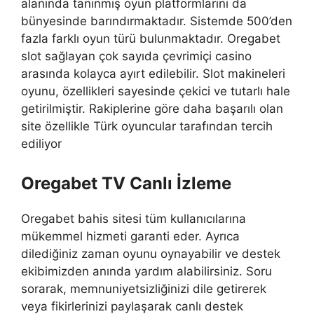
alanında tanınmış oyun platformlarını da
bünyesinde barındırmaktadır. Sistemde 500’den
fazla farklı oyun türü bulunmaktadır. Oregabet
slot sağlayan çok sayıda çevrimiçi casino
arasında kolayca ayırt edilebilir. Slot makineleri
oyunu, özellikleri sayesinde çekici ve tutarlı hale
getirilmiştir. Rakiplerine göre daha başarılı olan
site özellikle Türk oyuncular tarafından tercih
ediliyor
Oregabet TV Canlı İzleme
Oregabet bahis sitesi tüm kullanıcılarına
mükemmel hizmeti garanti eder. Ayrıca
dilediğiniz zaman oyunu oynayabilir ve destek
ekibimizden anında yardım alabilirsiniz. Soru
sorarak, memnuniyetsizliğinizi dile getirerek
veya fikirlerinizi paylaşarak canlı destek