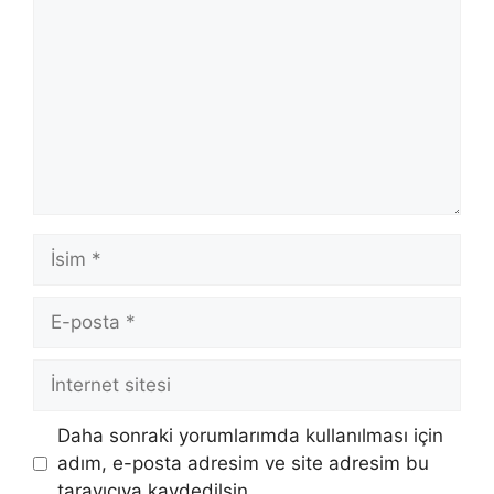
İsim
E-
posta
İnternet
sitesi
Daha sonraki yorumlarımda kullanılması için
adım, e-posta adresim ve site adresim bu
tarayıcıya kaydedilsin.