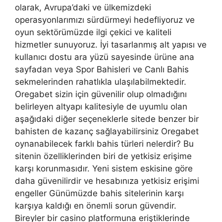
olarak, Avrupa’daki ve ülkemizdeki
operasyonlarımızı sürdürmeyi hedefliyoruz ve
oyun sektörümüzde ilgi çekici ve kaliteli
hizmetler sunuyoruz. İyi tasarlanmış alt yapısı ve
kullanıcı dostu ara yüzü sayesinde ürüne ana
sayfadan veya Spor Bahisleri ve Canlı Bahis
sekmelerinden rahatlıkla ulaşılabilmektedir.
Oregabet sizin için güvenilir olup olmadığını
belirleyen altyapı kalitesiyle de uyumlu olan
aşağıdaki diğer seçeneklerle sitede benzer bir
bahisten de kazanç sağlayabilirsiniz Oregabet
oynanabilecek farklı bahis türleri nelerdir? Bu
sitenin özelliklerinden biri de yetkisiz erişime
karşı korunmasıdır. Yeni sistem eskisine göre
daha güvenilirdir ve hesabınıza yetkisiz erişimi
engeller Günümüzde bahis sitelerinin karşı
karşıya kaldığı en önemli sorun güvendir.
Bireyler bir casino platformuna eriştiklerinde