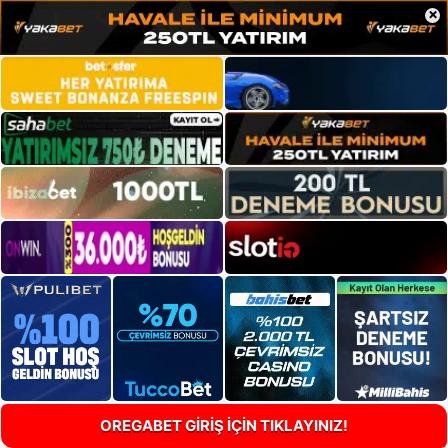
×
OREGABET GİRİŞ İÇİN TIKLAYINIZ!