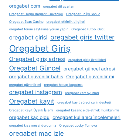
oregabet com
oregabet dil ayarları
Oregabet Doğru Bağlantı Güvenliği
Oregabet En İyi Sonuç
Oregabet Esas Casino
oregabet etkinlik bilgileri
oregabet forum sayfasına yorum yapın
Oregabet Futbol Gücü
oregabet giris twitter
oregabet girisi
Oregabet Giriş
Oregabet giriş adresi
oregabet giriş özellikleri
Oregabet Güncel
oregabet güncel adresi
oregabet güvenilir bahis
Oregabet güvenilir mi
oregabet güvenlir mi
oregabet hesap kapatma
oregabet instagram
oregabet kart oyunları
Oregabet kayıt
oregabet kayıt süreci canlı desteği
Oregabet Kayıt Üyelik İşlemi
oregabet kazanç elde etmek mümkün mü
oregabet kaç oldu
oregabet kullanıcı i̇ncelemeleri
oregabet kısa mesaj durdurma
Oregabet Lucky Turnuva
oregabet maç izle