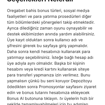
Oregabet bahis bonus türleri, sosyal medya
faaliyetleri ve para yatırma prosedürleri diğer
tüm bölümlerdeki yönergeleri takip etmektedir.
Ayrıca dilediğiniz zaman oyunu oynayabilir ve
destek ekibimizden anında yardım alabilirsiniz.
Üye kayıt olduktan sonra kullanıcı adı ve
şifresini girerek bu sayfaya giriş yapmalıdır.
Daha sonra kendi hesabınızı kullanarak para
yatırmayı seçebilirsiniz. İsteğe bağlı hesap adı
üye adıyla aynı olmalıdır. Başka bir kişinin
hesabını veya kredi kartını kullanarak siteye
para transferi yapmanıza izin verilmez. Bunu
yapmalısın çünkü bu seni koruyor Depozitoyu
ödedikten sonra Promosyonlar sayfasını ziyaret
edin ve bonus tutarını hesabınıza ekleyecek
Bonus Al butonuna tıklayın.
tv
üyelerin hızlı bir
şekilde tamamlayabilmeleri için bu adımları