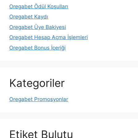
Oregabet Ödül Koşulları
Oregabet Kaydı
Oregabet Üye Bakiyesi
Oregabet Hesap Açma İşlemleri
Oregabet Bonus İçeriği
Kategoriler
Oregabet Promosyonlar
Etiket Bulutu