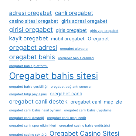
adresi oregabet
canli oregabet
casino sitesi oregabet
giris adresi oregabet
girisi oregabet
giris oregabet
giris yap oregabet
kayit oregabet
mobil oregabet
Oregabet
oregabet adresi
oregabet altyapısı
oregabet bahis
oregabet bahis oranları
oregabet bahis platformu
Oregabet bahis sitesi
oregabet bahis çeşitliliği
oregabet bağlantı sorunları
oregabet canli
oregabet bilgi paylaşımı
oregabet canli destek
oregabet canli maç izle
oregabet canlı bahis nasıl oynanır
oregabet canlı bahis uygulama
oregabet canlı desteği
oregabet canlı maçı nedir
oregabet canlı spor etkinlikleri
oregabet casino bahis endüstrisi
Oregabet Casino Sitesi
oregabet casino sektörü