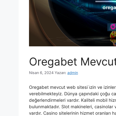
Oregabet Mevcut
Nisan 6, 2024
Yazarı:
admin
Oregabet mevcut web sitesi i̇zin ve izinler
verebilmekteyiz. Dünya çapındaki çoğu c
değerlendirmeleri vardır. Kaliteli mobil hiz
bulunmaktadır. Slot makineleri, casinolar 
vardır. Casino sitelerinin hizmet oranları