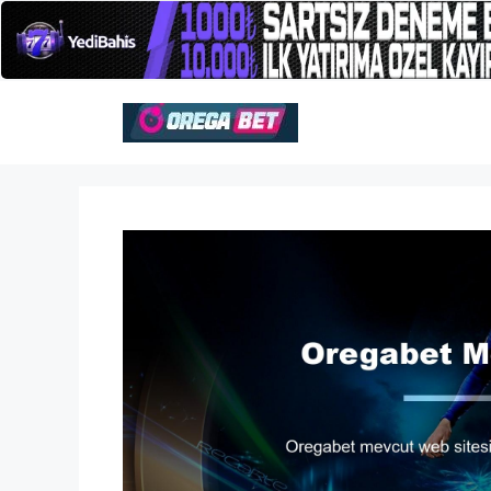
İçeriğe
atla