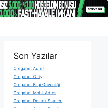
Son Yazılar
Oregabet Adresi
Oregabet Giriş
Oregabet Bilgi Güvenliği
Oregabet Mobil Adres
Oregabet Destek Saatleri