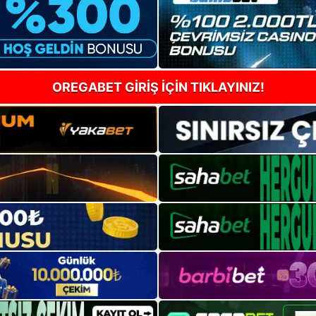
OREGABET GİRİŞ İÇİN TIKLAYINIZ!