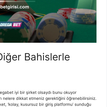
iğer Bahislerle
egabet iyi bir şirket olsaydı bunu okuyor
 nelere dikkat etmeniz gerektiğini öğrenebilirsiniz.
et, ‘kolay, kusursuz bir giriş platformu’ sunduğu