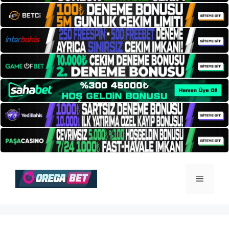
İçeriğe
atla
Menü