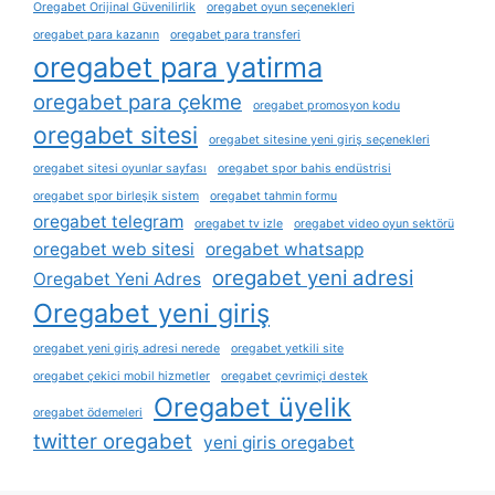
Oregabet Orijinal Güvenilirlik
oregabet oyun seçenekleri
oregabet para kazanın
oregabet para transferi
oregabet para yatirma
oregabet para çekme
oregabet promosyon kodu
oregabet sitesi
oregabet sitesine yeni giriş seçenekleri
oregabet sitesi oyunlar sayfası
oregabet spor bahis endüstrisi
oregabet spor birleşik sistem
oregabet tahmin formu
oregabet telegram
oregabet tv izle
oregabet video oyun sektörü
oregabet web sitesi
oregabet whatsapp
oregabet yeni adresi
Oregabet Yeni Adres
Oregabet yeni giriş
oregabet yeni giriş adresi nerede
oregabet yetkili site
oregabet çekici mobil hizmetler
oregabet çevrimiçi destek
Oregabet üyelik
oregabet ödemeleri
twitter oregabet
yeni giris oregabet