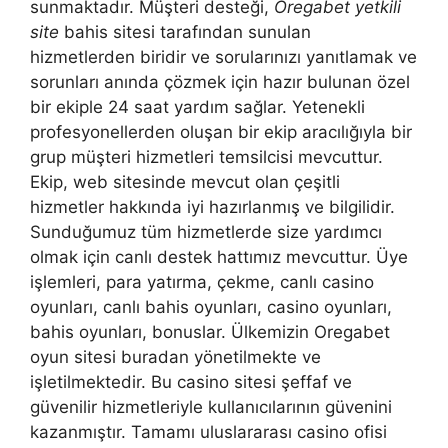
sunmaktadır. Müşteri desteği,
Oregabet yetkili
site
bahis sitesi tarafından sunulan
hizmetlerden biridir ve sorularınızı yanıtlamak ve
sorunları anında çözmek için hazır bulunan özel
bir ekiple 24 saat yardım sağlar. Yetenekli
profesyonellerden oluşan bir ekip aracılığıyla bir
grup müşteri hizmetleri temsilcisi mevcuttur.
Ekip, web sitesinde mevcut olan çeşitli
hizmetler hakkında iyi hazırlanmış ve bilgilidir.
Sunduğumuz tüm hizmetlerde size yardımcı
olmak için canlı destek hattımız mevcuttur. Üye
işlemleri, para yatırma, çekme, canlı casino
oyunları, canlı bahis oyunları, casino oyunları,
bahis oyunları, bonuslar. Ülkemizin Oregabet
oyun sitesi buradan yönetilmekte ve
işletilmektedir. Bu casino sitesi şeffaf ve
güvenilir hizmetleriyle kullanıcılarının güvenini
kazanmıştır. Tamamı uluslararası casino ofisi