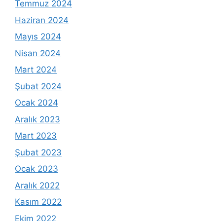
Temmuz 2024
Haziran 2024
Mayıs 2024
Nisan 2024
Mart 2024
Şubat 2024
Ocak 2024
Aralık 2023
Mart 2023
Şubat 2023
Ocak 2023
Aralık 2022
Kasım 2022
Ekim 2022