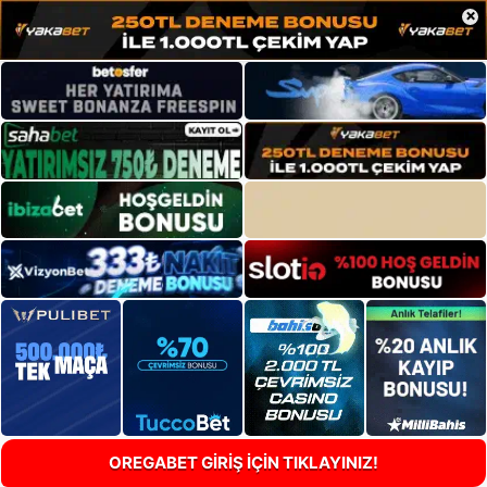
×
OREGABET GİRİŞ İÇİN TIKLAYINIZ!