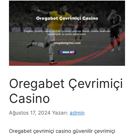
Oregabet Çevrimiçi
Casino
Ağustos 17, 2024
Yazarı:
admin
Oregabet çevrimiçi casino güvenilir çevrimiçi