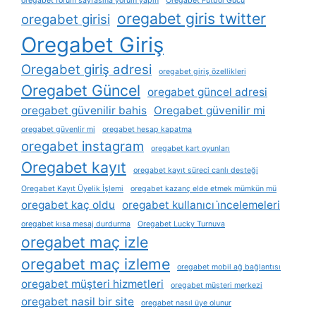
oregabet forum sayfasına yorum yapın
Oregabet Futbol Gücü
oregabet giris twitter
oregabet girisi
Oregabet Giriş
Oregabet giriş adresi
oregabet giriş özellikleri
Oregabet Güncel
oregabet güncel adresi
oregabet güvenilir bahis
Oregabet güvenilir mi
oregabet güvenlir mi
oregabet hesap kapatma
oregabet instagram
oregabet kart oyunları
Oregabet kayıt
oregabet kayıt süreci canlı desteği
Oregabet Kayıt Üyelik İşlemi
oregabet kazanç elde etmek mümkün mü
oregabet kaç oldu
oregabet kullanıcı i̇ncelemeleri
oregabet kısa mesaj durdurma
Oregabet Lucky Turnuva
oregabet maç izle
oregabet maç izleme
oregabet mobil ağ bağlantısı
oregabet müşteri hizmetleri
oregabet müşteri merkezi
oregabet nasil bir site
oregabet nasıl üye olunur