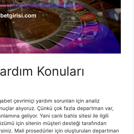
ardım Konuları
abet çevrimiçi yardım sorunları için analiz
onuçlar alıyoruz. Çünkü çok fazla departman var,
lamına geliyor. Yani canlı bahis sitesi ile ilgili
özümü için sitenin müşteri desteği tarafından
siniz. Mali prosedürler için oluşturulan departman