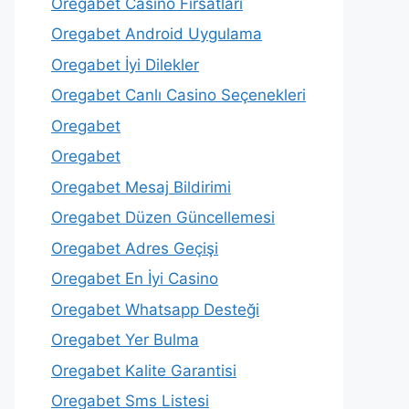
Oregabet Casino Fırsatları
Oregabet Android Uygulama
Oregabet İyi Dilekler
Oregabet Canlı Casino Seçenekleri
Oregabet
Oregabet
Oregabet Mesaj Bildirimi
Oregabet Düzen Güncellemesi
Oregabet Adres Geçişi
Oregabet En İyi Casino
Oregabet Whatsapp Desteği
Oregabet Yer Bulma
Oregabet Kalite Garantisi
Oregabet Sms Listesi