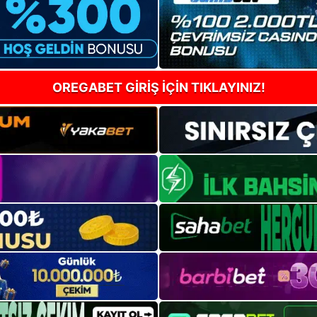
OREGABET GİRİŞ İÇİN TIKLAYINIZ!